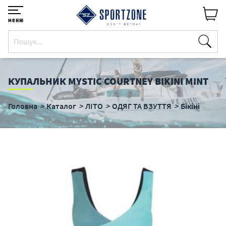
меню
КУПАЛЬНИК MYSTIC COURTNEY BIKINI MINT
Головна
Каталог
ЛІТО
ОДЯГ ТА ВЗУТТЯ
Бікіні