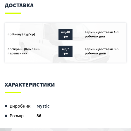
ДОСТАВКА
від 40
Терміни доставки 1-3
по Києву (Кур'єр)
грн
робочих дня
по Україні (Компанії-
від ?
Терміни доставки 3-5
перевізники)
грн
робочих днів
ХАРАКТЕРИСТИКИ
Виробник
Mystic
Розмір
36