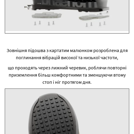
Зовнішня підошва з картатим малюнком розроблена для
поглинання вібрацій високої та низької частоти,
що проходять через лижний черевик, роблячи повторні
приземлення більш комфортними та зменшуючи втому
стоп і ніг протягом дня.