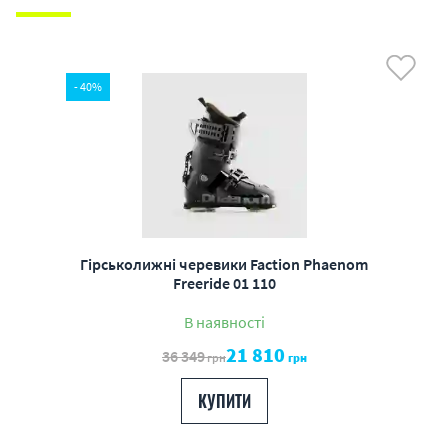
- 40%
Гірськолижні черевики Faction Phaenom
Freeride 01 110
В наявності
21 810
36 349
грн
грн
КУПИТИ