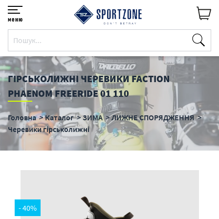
меню
ГІРСЬКОЛИЖНІ ЧЕРЕВИКИ FACTION
PHAENOM FREERIDE 01 110
Головна
Каталог
ЗИМА
ЛИЖНЕ СПОРЯДЖЕННЯ
Черевики гірськолижні
- 40%