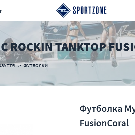
т
C ROCKIN TANKTOP FUS
ВЗУТТЯ
ФУТБОЛКИ
Футболка My
FusionCoral