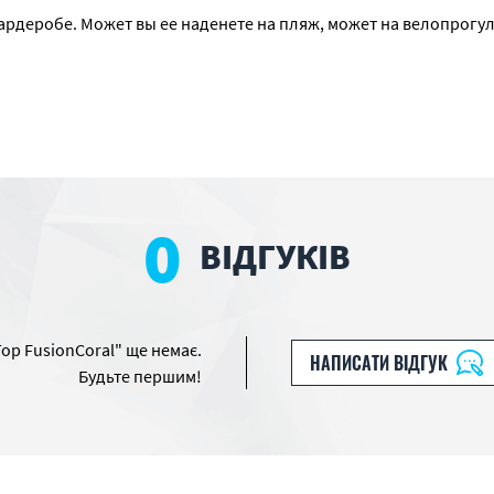
рдеробе. Может вы ее наденете на пляж, может на велопрогулк
0
ВІДГУКІВ
Top FusionCoral" ще немає.
НАПИСАТИ ВІДГУК
Будьте першим!