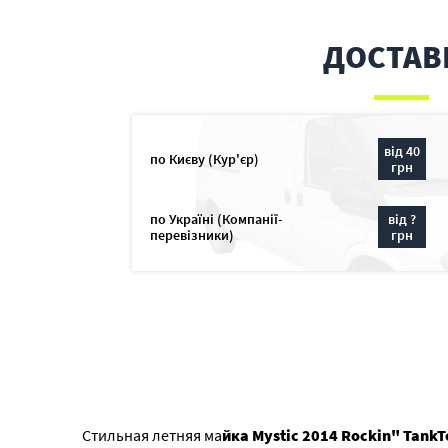
ДОСТАВ
від 40
по Києву (Кур'єр)
грн
по Україні (Компанії-
від ?
перевізники)
грн
Стильная летняя ма
йка Mystic 2014 Rockin" TankT