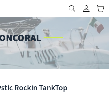
IONCORAL
stic Rockin TankTop