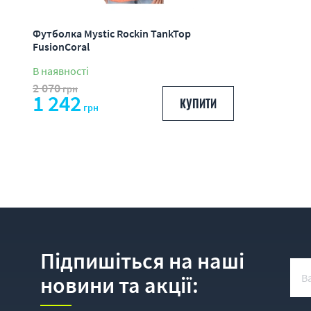
Футболка Mystic Rockin TankTop
FusionCoral
В наявності
2 070
грн
1 242
КУПИТИ
грн
Підпишіться на наші
новини та акції: