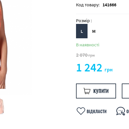
Код товару:
141666
Розмір :
L
M
В наявності
2 070
грн
1 242
грн
КУПИТИ
ВІДКЛАСТИ
О