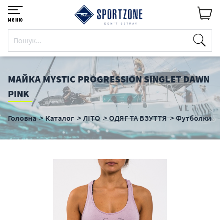
меню
МАЙКА MYSTIC PROGRESSION SINGLET DAWN
PINK
Головна
Каталог
ЛІТО
ОДЯГ ТА ВЗУТТЯ
Футболки