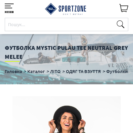
меню
ФУТБОЛКА MYSTIC PULAU TEE NEUTRAL GREY
MELEE
Головна
Каталог
ЛІТО
ОДЯГ ТА ВЗУТТЯ
Футболки