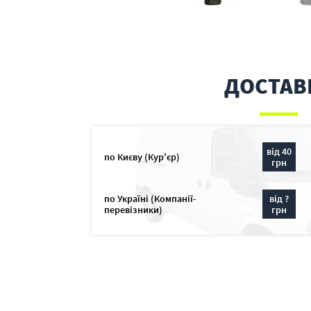
ДОСТАВ
від 40
по Києву (Кур'єр)
грн
по Україні (Компанії-
від ?
перевізники)
грн