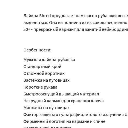
Лайкра Shred предлагает нам фасон рубашки: весь
выделяться. Она выполнена из высококачественной
50+ - прекрасный вариант для занятий вейкбордин
Особенности:
Мужская лайкра-рубашка
Стандартный крой
Отложной воротник
Застёжка на пуговицах
Короткие рукава
Быстросохнущий дышащий материал
Нагрудный карман для хранения ключа
Манжеты на пуговицах
Фактор защиты от ультрафиолетового излучения U
Фирменный логотип на кармане и спине