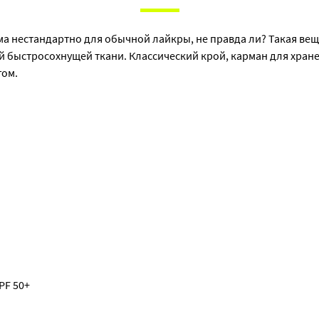
ма нестандартно для обычной лайкры, не правда ли? Такая вещ
 быстросохнущей ткани. Классический крой, карман для хран
гом.
PF 50+