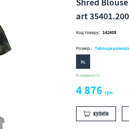
Shred Blouse
art 35401.20
Код товару:
142605
Розмір :
Таблиця розмірі
XL
В наявності
4 876
грн
КУПИТИ