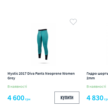
Mystic 2017 Diva Pants Neoprene Women
Гидро шорты 
Grey
2mm
В наявності
В наявності
4 600
4 830
КУПИТИ
грн
гр