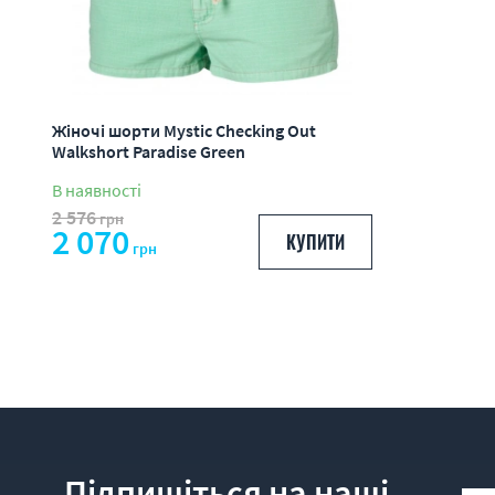
Жіночі шорти Mystic Checking Out
Walkshort Paradise Green
В наявності
2 576
грн
2 070
КУПИТИ
грн
Підпишіться на наші