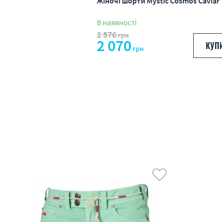
Жіночі шорти Mystic Cosmos Caviar
В наявності
2 576
грн
2 070
КУП
грн