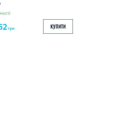
a
ності
62
КУПИТИ
грн