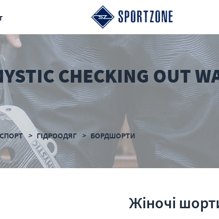
т
YSTIC CHECKING OUT W
СПОРТ
ГІДРООДЯГ
БОРДШОРТИ
Жіночі шорти