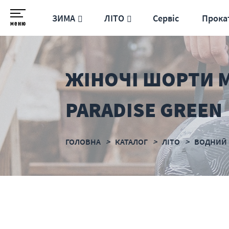
ЗИМА
ЛІТО
Сервіс
Прока
меню
ЖІНОЧІ ШОРТИ M
PARADISE GREEN
ГОЛОВНА
КАТАЛОГ
ЛІТО
ВОДНИЙ 