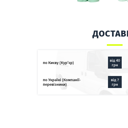
ДОСТАВ
від 40
по Києву (Кур'єр)
грн
по Україні (Компанії-
від ?
перевізники)
грн