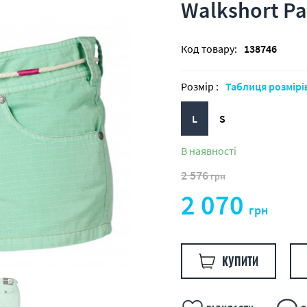
Walkshort Pa
Код товару:
138746
Розмір :
Таблиця розмірі
L
S
В наявності
2 576
грн
2 070
грн
КУПИТИ