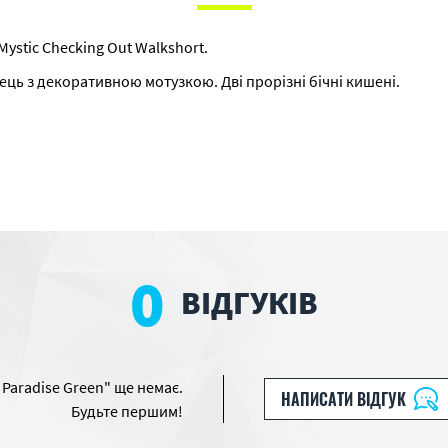
ystic Checking Out Walkshort.
ць з декоративною мотузкою. Дві прорізні бічні кишені.
0
ВІДГУКІВ
 Paradise Green" ще немає.
НАПИСАТИ ВІДГУК
Будьте першим!