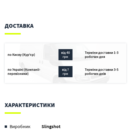
ДОСТАВКА
від 40
Терміни доставки 1-3
по Києву (Кур'єр)
грн
робочих дня
по Україні (Компанії-
від ?
Терміни доставки 3-5
перевізники)
грн
робочих днів
ХАРАКТЕРИСТИКИ
Виробник
Slingshot