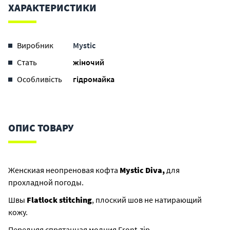
ХАРАКТЕРИСТИКИ
Виробник
Mystic
Стать
жіночий
Особливість
гідромайка
ОПИС ТОВАРУ
Женскиая неопреновая кофта
Mystic Diva,
для
прохладной погоды.
Швы
Flatlock stitching
, плоский шов не натирающий
кожу.
Передняя спрятанная молния Front-zip.