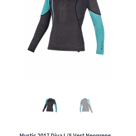
Mystic 2017 Diva L/S Vest Neoprene