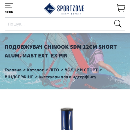
меню
ПОДОВЖУВАЧ CHINOOK SDM 12СМ SHORT
ALUM. MAST EXT- EX PIN
Головна
Каталог
ЛІТО
ВОДНИЙ СПОРТ
ВІНДСЕРФІНГ
Аксесуари для віндсерфінгу