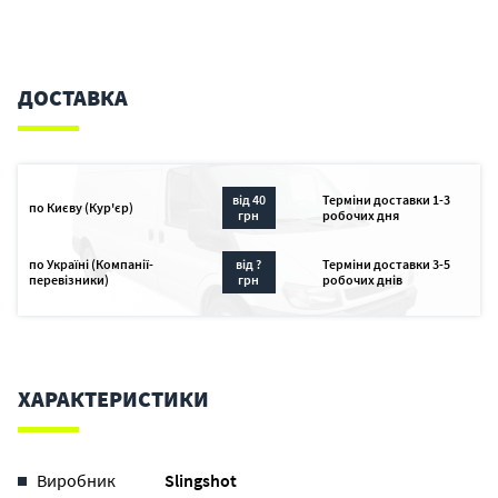
ДОСТАВКА
від 40
Терміни доставки 1-3
по Києву (Кур'єр)
грн
робочих дня
по Україні (Компанії-
від ?
Терміни доставки 3-5
перевізники)
грн
робочих днів
ХАРАКТЕРИСТИКИ
Виробник
Slingshot