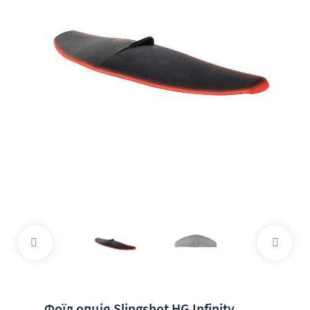
Фоїл опція Slingshot HG Infinity