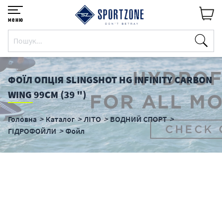
меню
ФОЇЛ ОПЦІЯ SLINGSHOT HG INFINITY CARBON
WING 99CM (39 ")
Головна
Каталог
ЛІТО
ВОДНИЙ СПОРТ
ГІДРОФОЙЛИ
Фойл