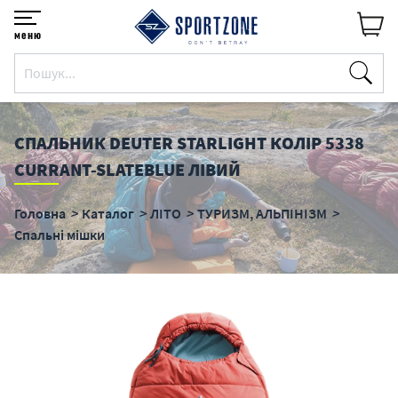
меню
СПАЛЬНИК DEUTER STARLIGHT КОЛІР 5338
CURRANT-SLATEBLUE ЛІВИЙ
Головна
Каталог
ЛІТО
ТУРИЗМ, АЛЬПІНІЗМ
Спальні мішки