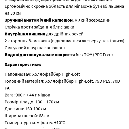
Ергономічно скроєна область для ніг може бути збільшена
на 30 см
Зручний анатомічний капюшон
, м'який зсередини
Стрічка проти заїдання блискавки
Внутрішня кишеня
для дрібних речей
2-стороння блискавка (відкривається як зверху, так і знизу)
Стягуючий шнур на капюшоні
Водовідштовхувальне покриття
без ПФУ (PFC Free)
Характеристики:
Наповнювач: Холлофайбер High-Loft
Головний матеріал: Холлофайбер High-Loft, 75D PES, 70D
PA
Вага: 900 г + 44 г мішок
Розмір тіла до: 130 – 170 см
Довжина: 160-190 см
Ширина плечей: 68 см
Температура комфорту: +10°C