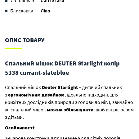
Утеплювач
Синтетика
Блискавка
Ліва
ОПИС ТОВАРУ
Спальний мішок DEUTER Starlight колір
5338 currant-slateblue
Спальний мішок
Deuter Starlight
– дитячий спальник
з
ергономічним дизайном
, ідеально підходить для
крихітних дослідників природи з голови до ніг. І, звичайно
ж, спальний мішок
можна збільшувати
, щоб він ріс разом
з дітьми.
Особливості
:
1-шарова конструкція призначена для літніх походів