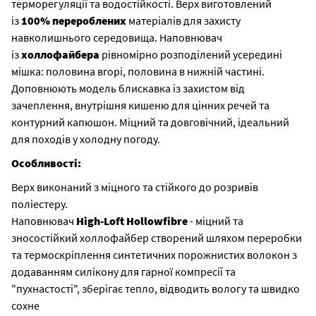
терморегуляції та водостійкості. Верх виготовлений
із
100% перероблених
матеріалів для захисту
навколишнього середовища. Наповнювач
із
холлофайбера
рівномірно розподілений усередині
мішка: половина вгорі, половина в нижній частині.
Доповнюють модель блискавка із захистом від
зачеплення, внутрішня кишеню для цінних речей та
контурний капюшон. Міцний та довговічний, ідеальний
для походів у холодну погоду.
Особливості:
Верх виконаний з міцного та стійкого до розривів
поліестеру.
Наповнювач
High-Loft Hollowfibre
- міцний та
зносостійкий холлофайбер створений шляхом переробки
та термоскріплення синтетичних порожнистих волокон з
додаванням силікону для гарної компресії та
"пухнастості", зберігає тепло, відводить вологу та швидко
сохне