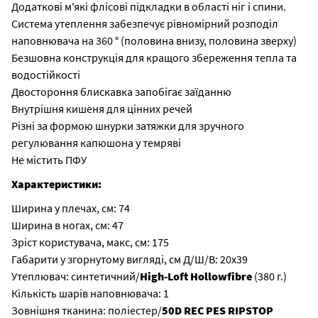
Додаткові м'які флісові підкладки в області ніг і спини.
Система утеплення забезпечує рівномірний розподіл
наповнювача на 360 ° (половина внизу, половина зверху)
Безшовна конструкція для кращого збереження тепла та
водостійкості
Двостороння блискавка запобігає заїданню
Внутрішня кишеня для цінних речей
Різні за формою шнурки затяжки для зручного
регулювання капюшона у темряві
Не містить ПФУ
Характеристики:
Ширина у плечах, см: 74
Ширина в ногах, см: 47
Зріст користувача, макс, см: 175
Габарити у згорнутому вигляді, см Д/Ш/В: 20х39
Утеплювач: синтетичний/
High-Loft Hollowfibre
(380 г.)
Кількість шарів наповнювача: 1
Зовнішня тканина: поліестер/
50D REC PES RIPSTOP