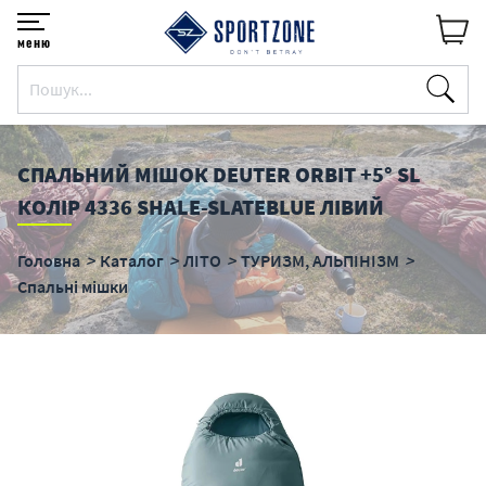
меню
СПАЛЬНИЙ МІШОК DEUTER ORBIT +5° SL
КОЛІР 4336 SHALE-SLATEBLUE ЛІВИЙ
Головна
Каталог
ЛІТО
ТУРИЗМ, АЛЬПІНІЗМ
Спальні мішки