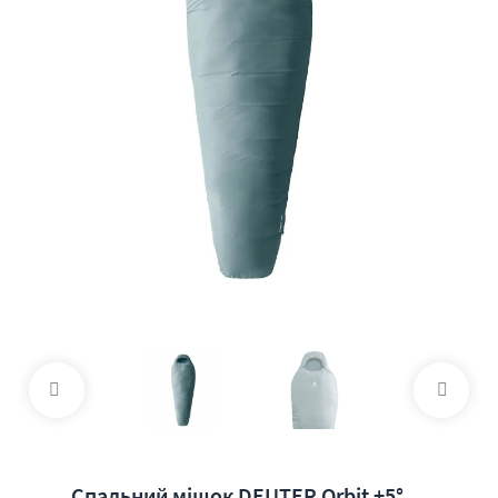
Спальний мішок DEUTER Orbit +5°