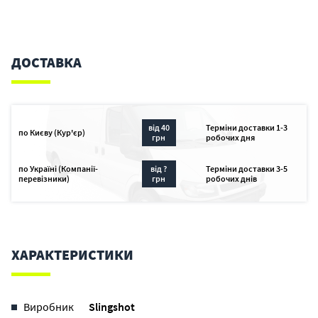
ДОСТАВКА
від 40
Терміни доставки 1-3
по Києву (Кур'єр)
грн
робочих дня
по Україні (Компанії-
від ?
Терміни доставки 3-5
перевізники)
грн
робочих днів
ХАРАКТЕРИСТИКИ
Виробник
Slingshot