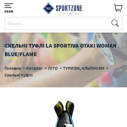
меню
СКЕЛЬНІ ТУФЛІ LA SPORTIVA OTAKI WOMAN
BLUE/FLAME
Головна
Каталог
ЛІТО
ТУРИЗМ, АЛЬПІНІЗМ
Скельні туфлі