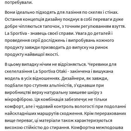
потребували.
Вони ідеально підходять для лазіння по скелях і стінах.
Остання концепція дизайну поєднує в собі переваги дуже
добре чіпляються тапочок, з точним регулюванням взуття.
La Sportiva - знавець своєї справи. Увага до деталей і
проведення серії досліджень і випробувань кожного
продукту завжди призводить до випуску на ринок
продукту найвищої якості.
В цьому випадку нічим не відрізняється. Черевики для
скелелазіння La Sportiva Otaki - закінчена і вишукана
модель в усіх відношеннях. Дизайнери, як завжди,
подбали про ступнях альпіністів, з'єднавши при
виробництві верху натуральну замшеве шкіру з
мікрофіброю. Ця комбінація забезпечує не тільки
комфорт, але і чудовий контроль вологості при подоланні
найскладніших маршрутів сходження. Крім перерахованих
вище переваг, ці матеріали також характеризуються
високою стійкістю до стирання. Комфортна межподошва