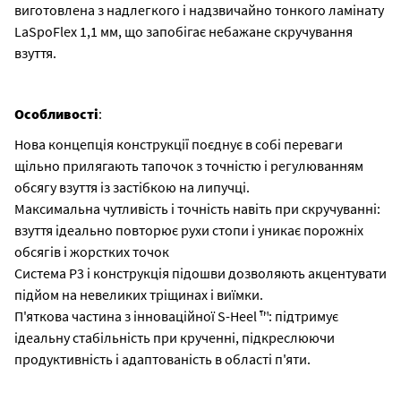
виготовлена з надлегкого і надзвичайно тонкого ламінату
LaSpoFlex 1,1 мм, що запобігає небажане скручування
взуття.
Особливості
:
Нова концепція конструкції поєднує в собі переваги
щільно прилягають тапочок з точністю і регулюванням
обсягу взуття із застібкою на липучці.
Максимальна чутливість і точність навіть при скручуванні:
взуття ідеально повторює рухи стопи і уникає порожніх
обсягів і жорстких точок
Система P3 і конструкція підошви дозволяють акцентувати
підйом на невеликих тріщинах і виїмки.
П'яткова частина з інноваційної S-Heel ™: підтримує
ідеальну стабільність при крученні, підкреслюючи
продуктивність і адаптованість в області п'яти.