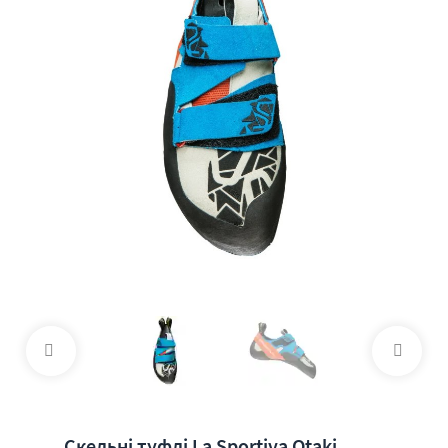
Скельні туфлі La Sportiva Otaki