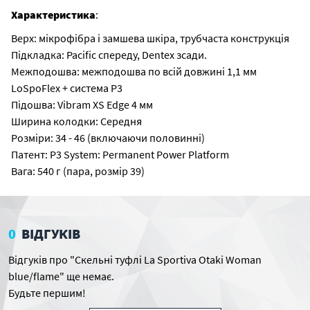
Характеристика
:
Верх: мікрофібра і замшева шкіра, трубчаста конструкція
Підкладка: Pacific спереду, Dentex зсади.
Межподошва: межподошва по всій довжині 1,1 мм
LoSpoFlex + система P3
Підошва: Vibram XS Edge 4 мм
Ширина колодки: Середня
Розміри: 34 - 46 (включаючи половинні)
Патент: P3 System: Permanent Power Platform
Вага: 540 г (пара, розмір 39)
0
ВІДГУКІВ
Відгуків про "Скельні туфлі La Sportiva Otaki Woman
blue/flame" ще немає.
Будьте першим!