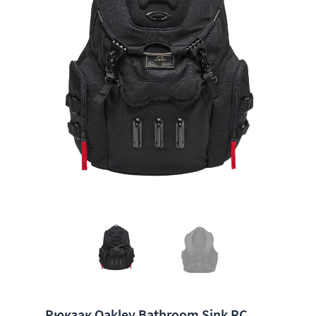
Рюкзак Oakley Bathroom Sink RC