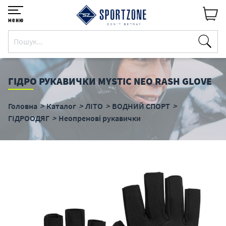
меню
ГІДРО РУКАВИЧКИ MYSTIC NEO RASH GLOVE
Головна
Каталог
ЛІТО
ВОДНИЙ СПОРТ
ГІДРООДЯГ
Неопренові рукавички