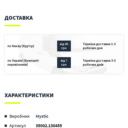
ДОСТАВКА
від 40
Терміни доставки 1-3
по Києву (Кур'єр)
грн
робочих дня
по Україні (Компанії-
від ?
Терміни доставки 3-5
перевізники)
грн
робочих днів
ХАРАКТЕРИСТИКИ
Виробник
Mystic
Артикул
35002.130455