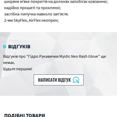
шкіряне м'яке покриття на долонях запобігає ковзанню;
надійно прошиті та проклеєні;
застібка-липучка навколо зап'ястя.
2-мм SkyFlex, AirFlex неопрен;
0
ВІДГУКІВ
Відгуків про "Гідро Рукавички Mystic Neo Rash Glove" ще
немає.
Будьте першим!
НАПИСАТИ ВІДГУК
ПОДІБНІ ТОВАРИ