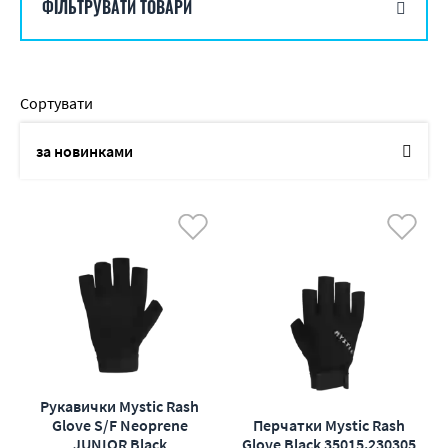
ФІЛЬТРУВАТИ ТОВАРИ
Сортувати
за новинками
по назві
від дешевих до дорогих
від дорогих до дешевих
по наявності
по акціям
Рукавички Mystic Rash
Glove S/F Neoprene
Перчатки Mystic Rash
JUNIOR Black
Glove Black 35015.230305