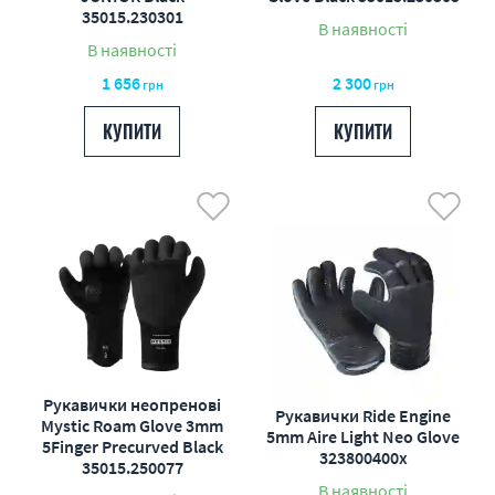
35015.230301
В наявності
В наявності
1 656
2 300
грн
грн
КУПИТИ
КУПИТИ
Рукавички неопренові
Рукавички Ride Engine
Mystic Roam Glove 3mm
5mm Aire Light Neo Glove
5Finger Precurved Black
323800400x
35015.250077
В наявності