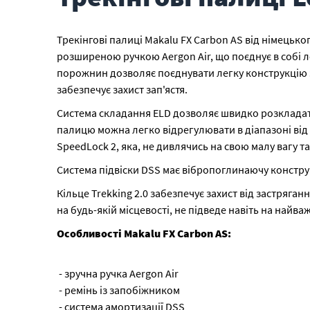
Трекінгові палиці Makalu FX Carbon AS від німецьк
розширеною ручкою Aergon Air, що поєднує в собі ле
порожнин дозволяє поєднувати легку конструкцію з
забезпечує захист зап'ястя.
Система складання ELD дозволяє швидко розкладати
палицю можна легко відрегулювати в діапазоні від 11
SpeedLock 2, яка, не дивлячись на свою малу вагу
Система підвіски DSS має вібропоглинаючу конструк
Кільце Trekking 2.0 забезпечує захист від застряган
на будь-якій місцевості, не підведе навіть на най
Особливості Makalu FX Carbon AS:
- зручна ручка Aergon Air
- ремінь із запобіжником
- система амортизації DSS