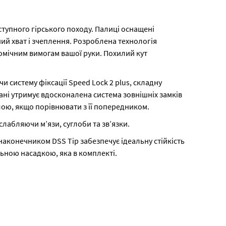
ступного гірського походу. Палиці оснащені
ний хват і зчеплення. Розроблена технологія
омічним вимогам вашої руки. Похилий кут
систему фіксації Speed Lock 2 plus, складну
стані утримує вдосконалена система зовнішніх замків
лою, якщо порівнювати з її попередником.
лабляючи м’язи, суглоби та зв’язки.
м наконечником DSS Tip забезпечує ідеальну стійкість
льною насадкою, яка в комплекті.