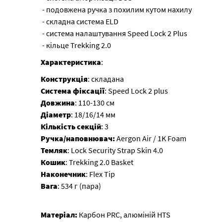
- подовжена ручка з похилим кутом нахилу
- складна система ELD
- система налаштування Speed Lock 2 Plus
- кільце Trekking 2.0
Характеристика
:
Конструкція
: складана
Система
фіксації
: Speed ​​Lock 2 plus
Довжина
: 110-130 см
Діаметр
: 18/16/14 мм
Кількість
секцій
: 3
Ручка/наповнювач:
Aergon Air / 1K Foam
Темляк
: Lock Security Strap Skin 4.0
Кошик
: Trekking 2.0 Basket
Наконечник
: Flex Tip
Вага
: 534 г (пара)
Матеріал:
Карбон PRC, алюміній HTS