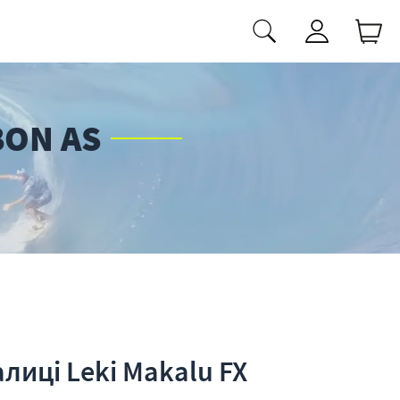
BON AS
алиці Leki Makalu FX