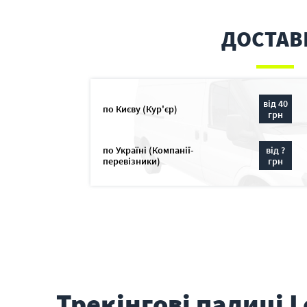
ДОСТАВ
від 40
по Києву (Кур'єр)
грн
по Україні (Компанії-
від ?
перевізники)
грн
Трекінгові палиці L