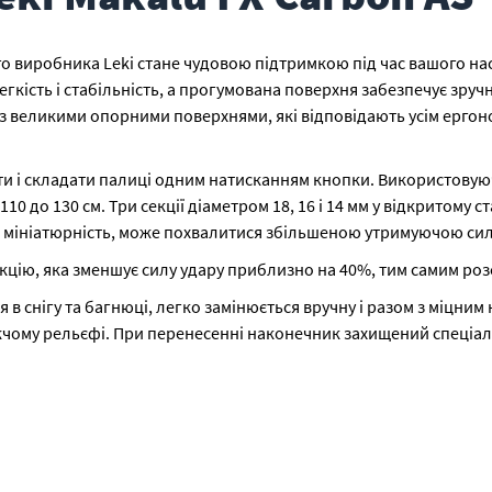
ого виробника Leki стане чудовою підтримкою під час вашого на
гкість і стабільність, а прогумована поверхня забезпечує зруч
 великими опорними поверхнями, які відповідають усім ергон
 і складати палиці одним натисканням кнопки. Використовуючи 
0 до 130 см. Три секції діаметром 18, 16 і 14 мм у відкритому 
 та мініатюрність, може похвалитися збільшеною утримуючою си
цію, яка зменшує силу удару приблизно на 40%, тим самим розс
ня в снігу та багнюці, легко замінюється вручну і разом з міцни
важчому рельєфі. При перенесенні наконечник захищений спеціа