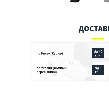
ДОСТАВ
від 40
по Києву (Кур'єр)
грн
по Україні (Компанії-
від ?
перевізники)
грн