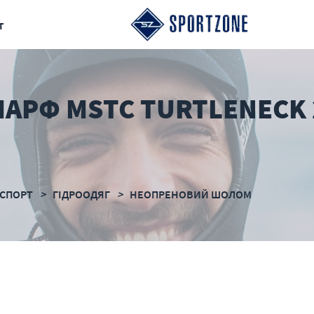
т
АРФ MSTC TURTLENECK 
СПОРТ
ГІДРООДЯГ
НЕОПРЕНОВИЙ ШОЛОМ