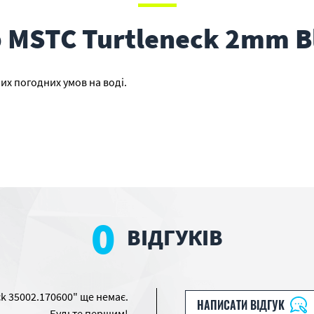
MSTC Turtleneck 2mm B
х погодних умов на воді.
0
ВІДГУКІВ
k 35002.170600" ще немає.
НАПИСАТИ ВІДГУК
Будьте першим!