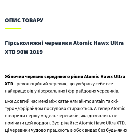
ОПИС ТОВАРУ
Гірськолижні черевики Atomic Hawx Ultra
XTD 90W 2019
Жіночий черевик середнього рівня Atomic Hawx Ultra
XTD
- революційний черевик, що увібрав у себе все
найкраще від універсальних і фрірайдових черевиків.
Вже довгий час межі між катанням all-mountain та скі-
туром/фрірайдом поступово стираються. А тепер Atomic
створили першу модель черевиків, яка дозволить не
помічати цей кордон. Зустрічайте: Atomic Hawx Ultra XTD.
Ці черевики чудово працюють в обох видах без будь-яких