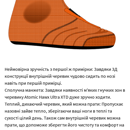
Неймовірна зручність з першої ж примірки: Завдяки 3Д
конструкції внутрішній черевик чудово сидить по нозі
навіть при першій примірці.
Сполучна манжета: Завдяки наявності м'яких гнучких зон в
черевику Atomic Hawx Ultra XTD дуже зручно ходити.
Теплий, дихаючий черевик, який можна прати: Пропускає
назовні зайве тепло, зберігаючи ваші ноги в теплі та
сухості цілий день. Також сам внутрішній черевик можна
прати, що допоможе зберегти його чистоту та комфорт на