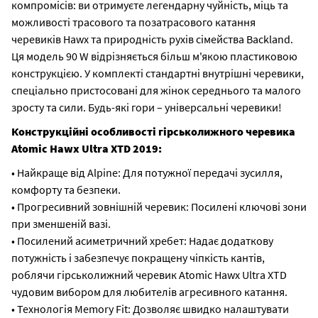
компромісів: ви отримуєте легендарну чуйність, міць та
можливості трасового та позатрасового катання
черевиків Hawx та природність рухів сімейства Backland.
Ця модель 90 W відрізняється більш м'якою пластиковою
конструкцією. У комплекті стандартні внутрішні черевики,
спеціально пристосовані для жінок середнього та малого
зросту та сили. Будь-які гори – універсальні черевики!
Конструкційні особливості гірськолижного черевика
Atomic Hawx Ultra XTD 2019:
• Найкраще від Alpine: Для потужної передачі зусилля,
комфорту та безпеки.
• Прогресивний зовнішній черевик: Посилені ключові зони
при зменшеній вазі.
• Посилений асиметричний хребет: Надає додаткову
потужність і забезпечує покращену чіпкість кантів,
роблячи гірськолижний черевик Atomic Hawx Ultra XTD
чудовим вибором для любителів агресивного катання.
• Технологія Memory Fit: Дозволяє швидко налаштувати