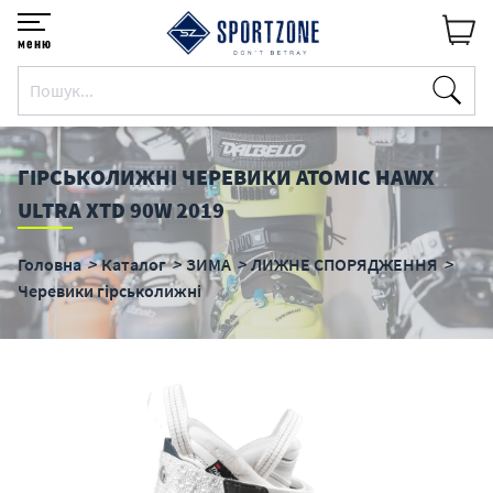
меню
ГІРСЬКОЛИЖНІ ЧЕРЕВИКИ ATOMIC HAWX
ULTRA XTD 90W 2019
Головна
Каталог
ЗИМА
ЛИЖНЕ СПОРЯДЖЕННЯ
Черевики гірськолижні