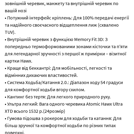
зовнішній черевик, манжету та внутрішній черевик по
вашій нозі
• Потужний інтерфейс кріплень: Для 100% передачі енергії
та надійного своєчасного відщеплення лиж (схвалено
TUV).
• Внутрішній черевик з функцією Memory Fit 3D: З
попередньо термоформованими зонами кісточки та п'яти
для легендарної зручності з першої ж примірки – візитної
картки Hawx.
• Краще від беккантрі: Для мобільності, легкості та
відмінних дихаючих властивостей.
• Система Ходьба/Катання 2.0.: Діапазон ходу 54 градуси
для комфортної ходьби вгору схилом.
• Кантинг без тертя: Для легкого природного руху.
• Ультра легкий: Вага одного черевика Atomic Hawx Ultra
XTD всього 1532 р.(24розмір)
• Гумова підошва з рокером для ходьби та катання: Для
більш зручної та комфортної ходьби по різних типах
поверхні.