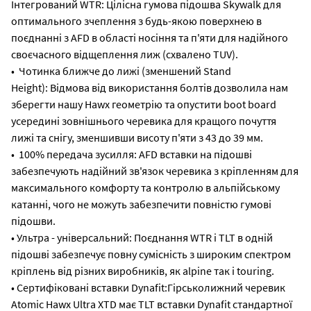
Інтегрований WTR: Цілісна гумова підошва Skywalk для
оптимального зчеплення з будь-якою поверхнею в
поєднанні з AFD в області носіння та п'яти для надійного
своєчасного відщеплення лиж (схвалено TUV).
• Чотинка ближче до лижі (зменшений Stand
Height): Відмова від використання болтів дозволила нам
зберегти нашу Hawx геометрію та опустити boot board
усередині зовнішнього черевика для кращого почуття
лижі та снігу, зменшивши висоту п'яти з 43 до 39 мм.
• 100% передача зусилля: AFD вставки на підошві
забезпечують надійний зв'язок черевика з кріпленням для
максимального комфорту та контролю в альпійському
катанні, чого не можуть забезпечити повністю гумові
підошви.
• Ультра - універсальний: Поєднання WTR і TLT в одній
підошві забезпечує повну сумісність з широким спектром
кріплень від різних виробників, як alpine так і touring.
• Сертифіковані вставки Dynafit:Гірськолижний черевик
Atomic Hawx Ultra XTD має TLT вставки Dynafit стандартної