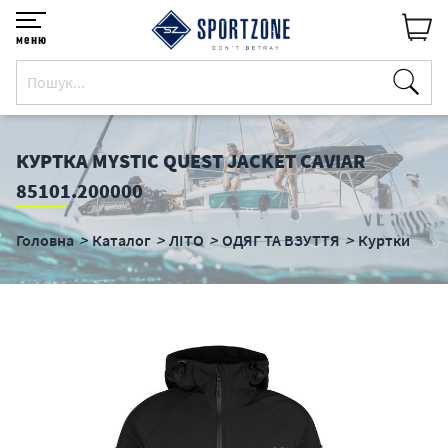
меню
КУРТКА MYSTIC QUEST JACKET CAVIAR
85101.200000
Головна
Каталог
ЛІТО
ОДЯГ ТА ВЗУТТЯ
Куртки