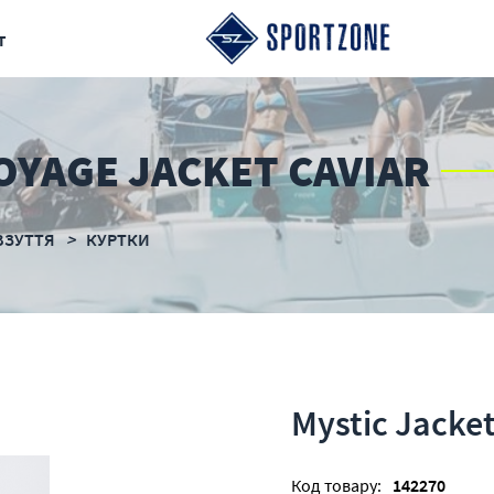
т
OYAGE JACKET CAVIAR
ВЗУТТЯ
КУРТКИ
Mystic Jacke
Код товару:
142270