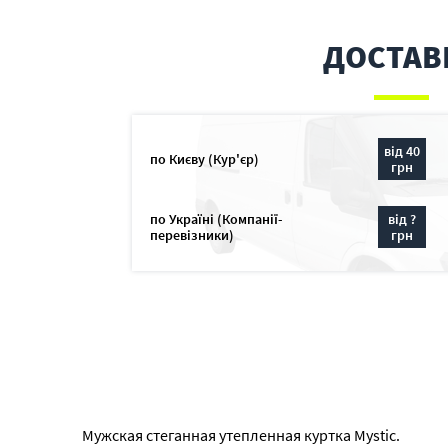
ДОСТАВ
від 40
по Києву (Кур'єр)
грн
по Україні (Компанії-
від ?
перевізники)
грн
Мужская стеганная утепленная куртка Mystic.