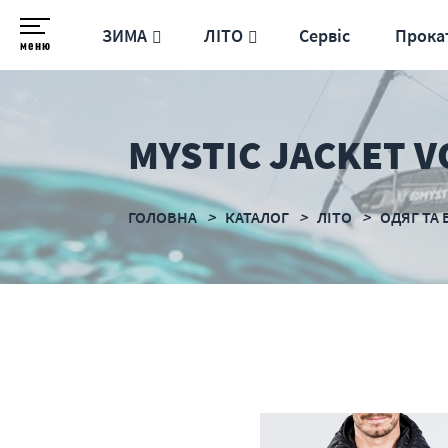
ЗИМА
ЛІТО
Сервіс
Прока
меню
MYSTIC JACKET V
ГОЛОВНА
КАТАЛОГ
ЛІТО
ОДЯГ ТА 