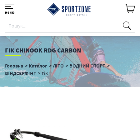
меню
ГІК CHINOOK RDG CARBON
Головна
Каталог
ЛІТО
ВОДНИЙ СПОРТ
ВІНДСЕРФІНГ
Гік