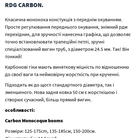
RDG CARBON.
Класична монокока констукція з переднім окуванням.
Просте регулювання переднього окування, знімний рдм
перехідник, для зручності нанесена графіка, що дозволяє
точно встановлювати трапеційні петлі, зручні
спеціалізований вигин труб, з діаметром 24.5 мм. Так! Він
тонкий!
Карбонові гіки мають виняткову міцність по відношенню
до своєї ваги та неймовірну жорсткість при крученні.
Підходить як до щогл стандартного діаметра, так і
зменшеного. Нова задня ковка 50 см є жорсткішою і
створює сучасний, більш прямий вигин.
особливості:
Carbon Monocoque booms
Розміри: 125-175cm, 135-185см, 150-200см.