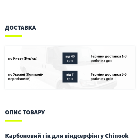
ДОСТАВКА
від 40
Терміни доставки 1-3
по Києву (Кур'єр)
грн
робочих дня
по Україні (Компанії-
від ?
Терміни доставки 3-5
перевізники)
грн
робочих днів
ОПИС ТОВАРУ
Карбоновий гік для віндсерфінгу Chinook