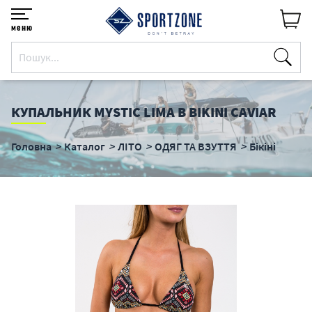
меню
КУПАЛЬНИК MYSTIC LIMA B BIKINI CAVIAR
Головна
Каталог
ЛІТО
ОДЯГ ТА ВЗУТТЯ
Бікіні