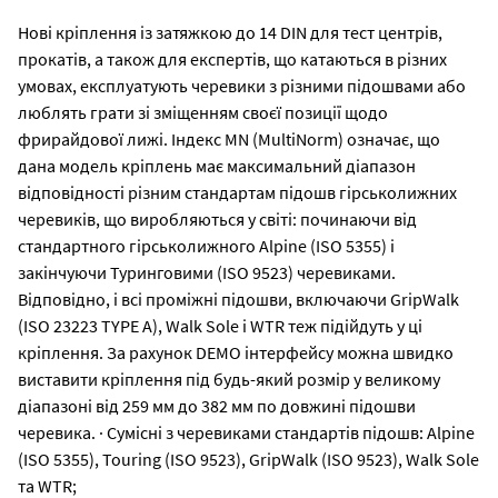
Нові кріплення із затяжкою до 14 DIN для тест центрів,
прокатів, а також для експертів, що катаються в різних
умовах, експлуатують черевики з різними підошвами або
люблять грати зі зміщенням своєї позиції щодо
фрирайдової лижі. Індекс MN (MultiNorm) означає, що
дана модель кріплень має максимальний діапазон
відповідності різним стандартам підошв гірськолижних
черевиків, що виробляються у світі: починаючи від
стандартного гірськолижного Alpine (ISO 5355) і
закінчуючи Туринговими (ISO 9523) черевиками.
Відповідно, і всі проміжні підошви, включаючи GripWalk
(ISO 23223 TYPE A), Walk Sole і WTR теж підійдуть у ці
кріплення. За рахунок DEMO інтерфейсу можна швидко
виставити кріплення під будь-який розмір у великому
діапазоні від 259 мм до 382 мм по довжині підошви
черевика. · Сумісні з черевиками стандартів підошв: Alpine
(ISO 5355), Touring (ISO 9523), GripWalk (ISO 9523), Walk Sole
та WTR;