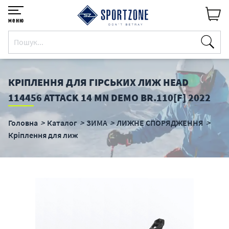
меню
КРІПЛЕННЯ ДЛЯ ГІРСЬКИХ ЛИЖ HEAD
114456 ATTACK 14 MN DEMO BR.110[F] 2022
Головна
Каталог
ЗИМА
ЛИЖНЕ СПОРЯДЖЕННЯ
Кріплення для лиж