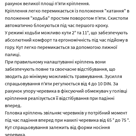
рахунок великої площі п'яти кріплення.
Кріплення легко перемикається із положення "катання" в
положення "ходьба" простим поворотом п'яти. Скистопи
автоматично блокуються під час першого кроку.
У режимі ходьби можливо кути 2° та 11°, що забезпечують
абсолютний комфорт та ергономічність під час підйому в
гору. Кут легко перемикається за допомогою лижної
палиці.
При правильному налаштуванні кріплень вони
забезпечують повне та своєчасне відстібування, що
зводить до мінімуму можливість травмування. Зусилля
спрацьовування п'яти регулюється від 4 до 10 DIN. За
рахунок упору черевика в фіксуючий обмежувач у голівці
кріплення реалізується її відстібування при падінні
вперед.
Головка кріплень звільняє черевиків у потрібний момент
під час падіння вперед при нахилі черевика від 65 ° до 75 °.
Кут спрацьовування залежить від форми носіння
черевика.