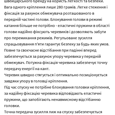
швейцарського бренду на користь легкості та безпеки.
Вага одного кріплення лише 280 грамів. Легке стеження і
фіксація за рахунок обмежувача розташованого в
передній частині голови. Блокування голови в режимі
катання більше не потрібно - еластичні пружини в області
голови надійно фіксують черевиків і дозволяють забути
про перемикання режимів. Регульоване зусилля
спрацьовування п'яти гарантує безпеку за будь-яких умов.
Повне та своєчасне відстібання при падінні вперед
забезпечується за рахунок упору черевика у передній
обмежувач. Потужна фіксація черевика забезпечує точну
передачу енергії на кант.
Черевик швидко стягується і оптимально позиціонується
завдяки упору в головці кріплення.
Під час спуску не потрібне блокування головки кріплення,
за надійну фіксацію черевика відповідають еластичні
пружини, що запобігають ненавмисному відстібанню
головки.
Точна передача зусилля лиж на спуску забезпечується