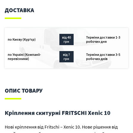
ДОСТАВКА
від 40
Терміни доставки 1-3
по Києву (Кур'єр)
грн
робочих дня
по Україні (Компанії-
від ?
Терміни доставки 3-5
перевізники)
грн
робочих днів
ОПИС ТОВАРУ
Кріплення скитурні FRITSCHI Xenic 10
Нові кріплення від Fritschi – Xenic 10. Нове рішення від