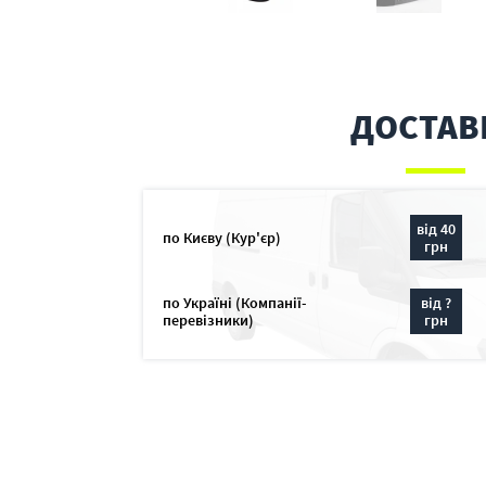
ДОСТАВ
від 40
по Києву (Кур'єр)
грн
по Україні (Компанії-
від ?
перевізники)
грн