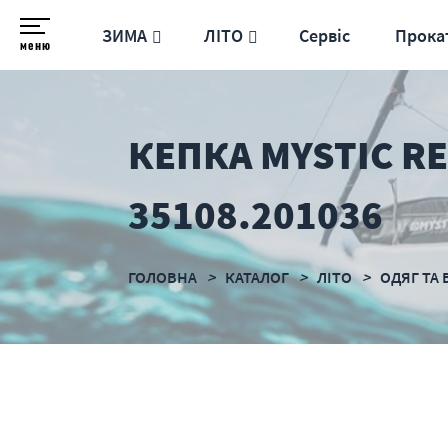
ЗИМА
ЛІТО
Сервіс
Прока
меню
КЕПКА MYSTIC RE
35108.201036
ГОЛОВНА
КАТАЛОГ
ЛІТО
ОДЯГ ТА 