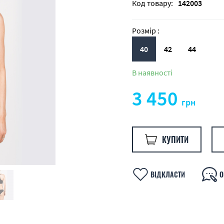
Код товару:
142003
Розмір :
40
42
44
В наявності
3 450
грн
КУПИТИ
ВІДКЛАСТИ
О