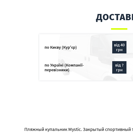
ДОСТАВ
від 40
по Києву (Кур'єр)
грн
по Україні (Компанії-
від ?
перевізники)
грн
Пляжный купальник Mystic. Закрытый спортивный то