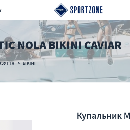
т
C NOLA BIKINI CAVIAR
ВЗУТТЯ
БІКІНІ
Купальник My