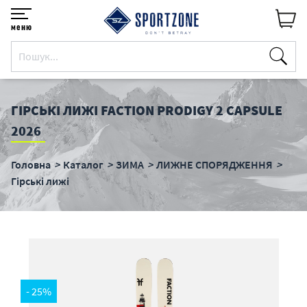
меню
ГІРСЬКІ ЛИЖІ FACTION PRODIGY 2 CAPSULE
2026
Головна
Каталог
ЗИМА
ЛИЖНЕ СПОРЯДЖЕННЯ
Гірські лижі
- 25%