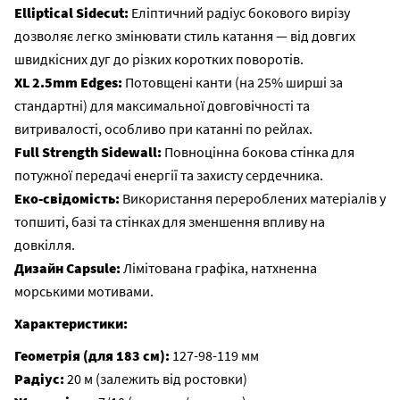
Elliptical Sidecut:
Еліптичний радіус бокового вирізу
дозволяє легко змінювати стиль катання — від довгих
швидкісних дуг до різких коротких поворотів.
XL 2.5mm Edges:
Потовщені канти (на 25% ширші за
стандартні) для максимальної довговічності та
витривалості, особливо при катанні по рейлах.
Full Strength Sidewall:
Повноцінна бокова стінка для
потужної передачі енергії та захисту сердечника.
Еко-свідомість:
Використання перероблених матеріалів у
топшиті, базі та стінках для зменшення впливу на
довкілля.
Дизайн Capsule:
Лімітована графіка, натхненна
морськими мотивами.
Характеристики:
Геометрія (для 183 см):
127-98-119 мм
Радіус:
20 м (залежить від ростовки)