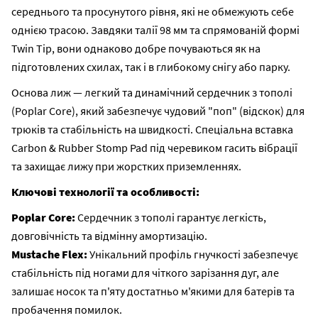
середнього та просунутого рівня, які не обмежують себе
однією трасою. Завдяки талії 98 мм та спрямованій формі
Twin Tip, вони однаково добре почуваються як на
підготовлених схилах, так і в глибокому снігу або парку.
Основа лиж — легкий та динамічний сердечник з тополі
(Poplar Core), який забезпечує чудовий "поп" (відскок) для
трюків та стабільність на швидкості. Спеціальна вставка
Carbon & Rubber Stomp Pad під черевиком гасить вібрації
та захищає лижу при жорстких приземленнях.
Ключові технології та особливості:
Poplar Core:
Сердечник з тополі гарантує легкість,
довговічність та відмінну амортизацію.
Mustache Flex:
Унікальний профіль гнучкості забезпечує
стабільність під ногами для чіткого зарізання дуг, але
залишає носок та п'яту достатньо м'якими для батерів та
пробачення помилок.