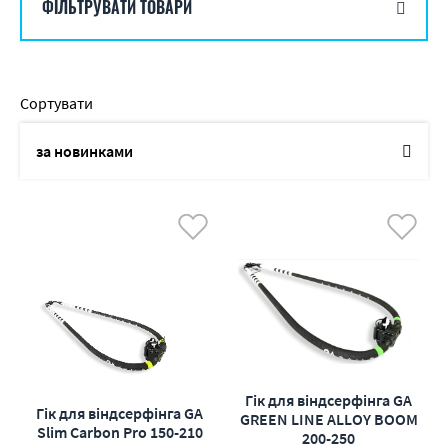
ФІЛЬТРУВАТИ ТОВАРИ
Сортувати
за новинками
по назві
від дешевих до дорогих
від дорогих до дешевих
по наявності
по акціям
Гік для віндсерфінга GA
Гік для віндсерфінга GA
GREEN LINE ALLOY BOOM
Slim Carbon Pro 150-210
200-250