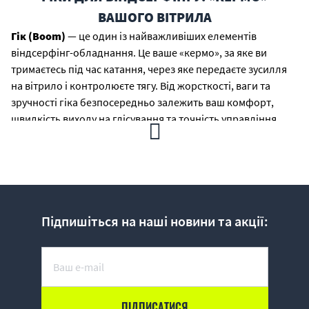
ВАШОГО ВІТРИЛА
Гік (Boom)
— це один із найважливіших елементів
віндсерфінг-обладнання. Це ваше «кермо», за яке ви
тримаєтесь під час катання, через яке передаєте зусилля
на вітрило і контролюєте тягу. Від жорсткості, ваги та
зручності гіка безпосередньо залежить ваш комфорт,
швидкість виходу на глісування та точність управління.
ЯКІ БУВАЮТЬ ГІКИ?
Головна відмінність гіків полягає у матеріалі, з якого вони
виготовлені. Це визначає їхню жорсткість (що критично
важливо для передачі енергії вітру), вагу та ціну:
АЛЮМІНІЄВІ ГІКИ
Підпишіться на наші новини та акції:
Особливості:
Виготовляються з високоякісного
морського алюмінію. Сучасні технології дозволяють
робити їх досить міцними за помірну ціну.
Переваги:
Доступність, надійність. Чудовий вибір для
початківців, шкіл віндсерфінгу та любителів фрірайду