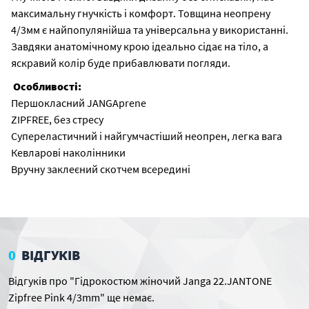
максимальну гнучкість і комфорт. Товщина неопрену
4/3мм є найпопулянійша та універсальна у використанні.
Завдяки анатомічному крою ідеально сідає на тіло, а
яскравий колір буде прибавлювати погляди.
Особливості:
Першокласний JANGAprene
ZIPFREE, без стресу
Супереластичний і найгумчастіший неопрен, легка вага
Кевларові наколінники
Вручну заклеєний скотчем всередині
0
ВІДГУКІВ
Відгуків про "Гідрокостюм жіночий Janga 22.JANTONE
Zipfree Pink 4/3mm" ще немає.