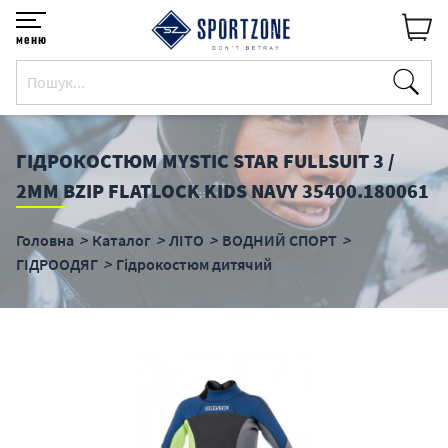
меню
ГІДРОКОСТЮМ MYSTIC STAR FULLSUIT 3 /
2MM BZIP FLATLOCK KIDS NAVY 35400.180061
Головна
Каталог
ЛІТО
ВОДНИЙ СПОРТ
ГІДРООДЯГ
Гідрокостюм дитячий