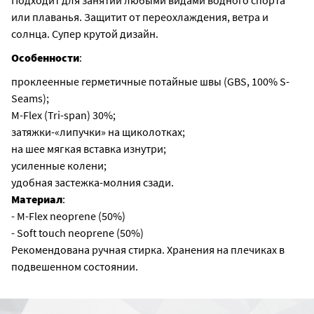
Подходит для занятий любыми видами водного спорта
или плаванья. Защитит от переохлаждения, ветра и
солнца. Супер крутой дизайн.
Особенности
:
проклеенные герметичные потайные швы (GBS, 100% S-
Seams);
M-Flex (Tri-span) 30%;
затяжки-«липучки» на щиколотках;
на шее мягкая вставка изнутри;
усиленные колени;
удобная застежка-молния сзади.
Материал
:
- M-Flex neoprene (50%)
- Soft touch neoprene (50%)
Рекомендована ручная стирка. Хранения на плечиках в
подвешенном состоянии.