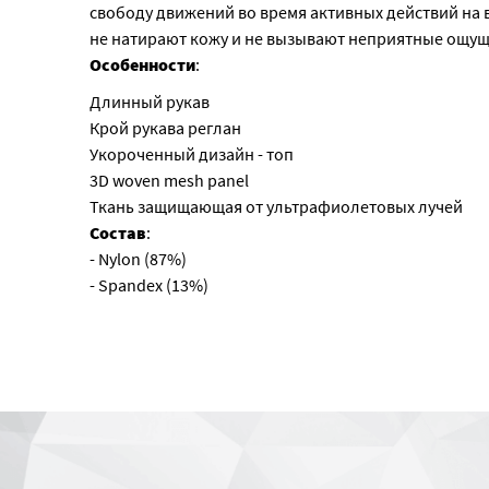
свободу движений во время активных действий на 
не натирают кожу и не вызывают неприятные ощущ
Особенности
:
Длинный рукав
Крой рукава реглан
Укороченный дизайн - топ
3D woven mesh panel
Ткань защищающая от ультрафиолетовых лучей
Состав
:
- Nylon (87%)
- Spandex (13%)