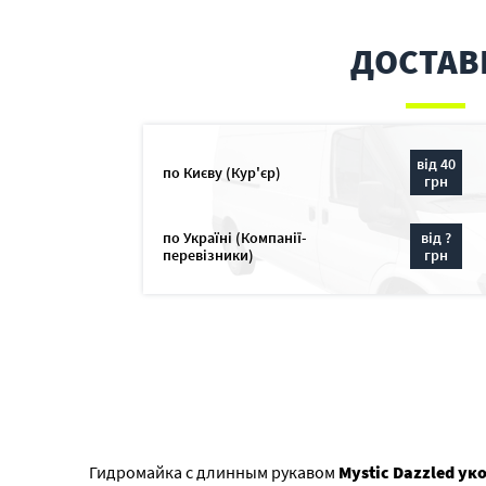
ДОСТАВ
від 40
по Києву (Кур'єр)
грн
по Україні (Компанії-
від ?
перевізники)
грн
Гидромайка с длинным рукавом
Mystic Dazzled ук