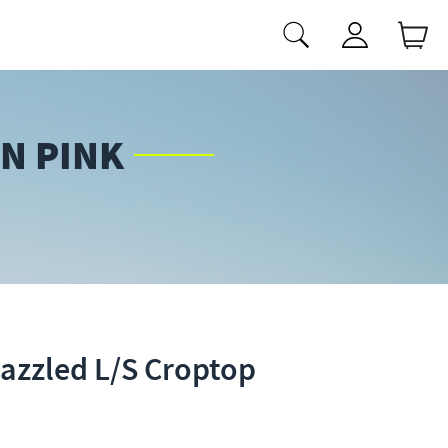
N PINK
Dazzled L/S Croptop