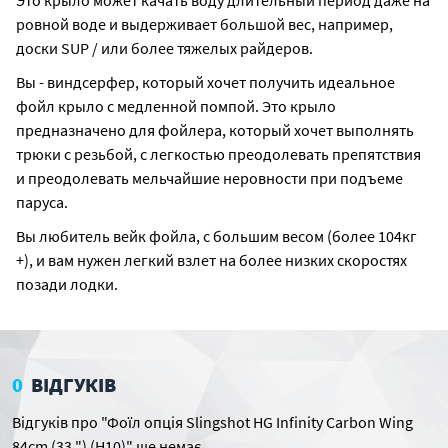
Это крыло может качать воду длительный период даже на
ровной воде и выдерживает большой вес, например,
доски SUP / или более тяжелых райдеров.
Вы - виндсерфер, который хочет получить идеальное
фойл крыло с медленной помпой. Это крыло
предназначено для фойлера, который хочет выполнять
трюки с резьбой, с легкостью преодолевать препятствия
и преодолевать мельчайшие неровности при подъеме
паруса.
Вы любитель вейк фойла, с большим весом (более 104кг
+), и вам нужен легкий взлет на более низких скоростях
позади лодки.
0
ВІДГУКІВ
Відгуків про "Фоїл опція Slingshot HG Infinity Carbon Wing
84cm (33 ") (H10)" ще немає.