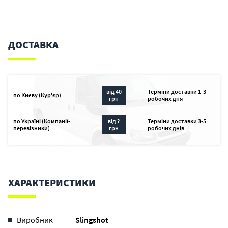
ДОСТАВКА
від 40
Терміни доставки 1-3
по Києву (Кур'єр)
грн
робочих дня
по Україні (Компанії-
від ?
Терміни доставки 3-5
перевізники)
грн
робочих днів
ХАРАКТЕРИСТИКИ
Виробник
Slingshot