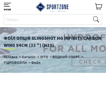
меню
ФОЇЛ ОПЦІЯ SLINGSHOT HG INFINITY CARBON
WING 84CM (33 ") (H10)
Головна
Каталог
ЛІТО
ВОДНИЙ СПОРТ
ГІДРОФОЙЛИ
Фойл