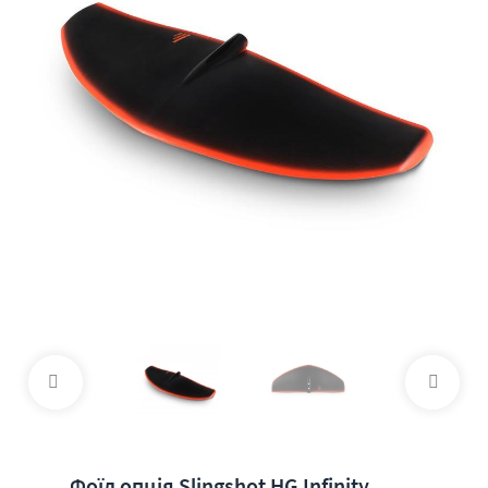
Фоїл опція Slingshot HG Infinity