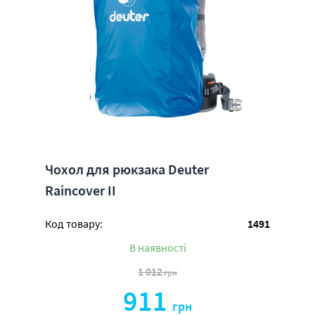
Чохол для рюкзака Deuter
Raincover II
Код товару:
1491
В наявності
1 012
грн
911
грн