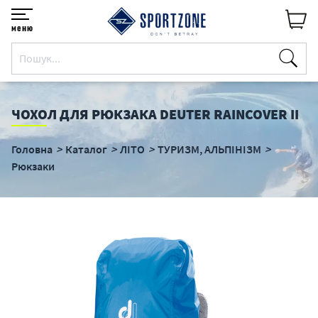
меню
ЧОХОЛ ДЛЯ РЮКЗАКА DEUTER RAINCOVER II
Головна
Каталог
ЛІТО
ТУРИЗМ, АЛЬПІНІЗМ
Рюкзаки