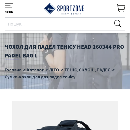
меню
ЧОХОЛ ДЛЯ ПАДЕЛ ТЕНІСУ HEAD 260344 PRO
PADEL BAG L
Головна
Каталог
ЛІТО
ТЕНІС, СКВОШ, ПАДЕЛ
Сумки-чохли для для падел тенісу