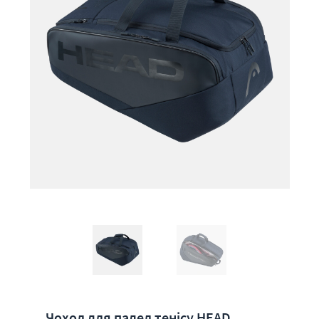
Чохол для падел тенісу HEAD