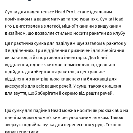
Сумка для падел тенsce Head Pro L стане ідеальним
помічником на ваших матчах та тренуваннях. Сумка Head
Pro L виготовлена з легкої, міцної тканини з вишуканим
дизайном, що дозволяє стильно носити ракетки до клубу
Ця практична сумка для паділу вміщує загалом 6 ракеток у
3 відділеннях. Три відділення призначені для зберігання
як ракеток, а й спортивного інвентарю. Два бічні
відділення, одне з яких має термоізоляцію, ідеально
підійдуть для зберігання ракеток, а центральне
відділення з внутрішньою кишенею на блискавці для
аксесуарів для всіх ваших речей. У сумці також є кишеня
для взуття, щоб зберігати її окремо від решти речей.
Цю сумку для падіння Head можна носити як рюкзак або на
плечі завдяки двом м'яким регульованим лямкам. Також
зверху є подвійна ручка для перенесення у руці. Технічні
характеристики: