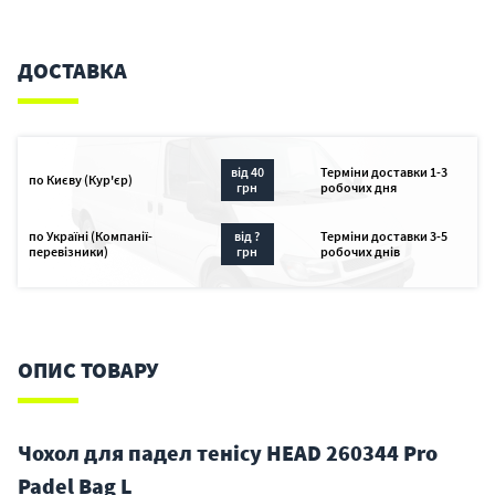
ДОСТАВКА
від 40
Терміни доставки 1-3
по Києву (Кур'єр)
грн
робочих дня
по Україні (Компанії-
від ?
Терміни доставки 3-5
перевізники)
грн
робочих днів
ОПИС ТОВАРУ
Чохол для падел тенісу HEAD 260344 Pro
Padel Bag L