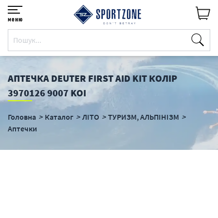
меню
АПТЕЧКА DEUTER FIRST AID KIT КОЛІР
3970126 9007 KOI
Головна
Каталог
ЛІТО
ТУРИЗМ, АЛЬПІНІЗМ
Аптечки