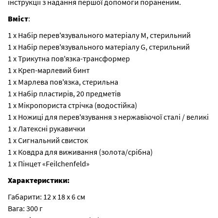
інструкції з надання першої допомоги пораненим.
Вміст
:
1 x Набір перев'язувального матеріалу M, стерильний
1 x Набір перев'язувального матеріалу G, стерильний
1 x Трикутна пов'язка-трансформер
1 x Креп-марлевий бинт
1 x Марлева пов'язка, стерильна
1 x Набір пластирів, 20 предметів
1 x Мікропориста стрічка (водостійка)
1 x Ножиці для перев'язування з нержавіючої сталі / великі
1 x Латексні рукавички
1 x Сигнальний свисток
1 x Ковдра для виживання (золота/срібна)
1 x Пінцет «Feilchenfeld»
Характеристики:
Габарити: 12 х 18 х 6 см
Вага: 300 г