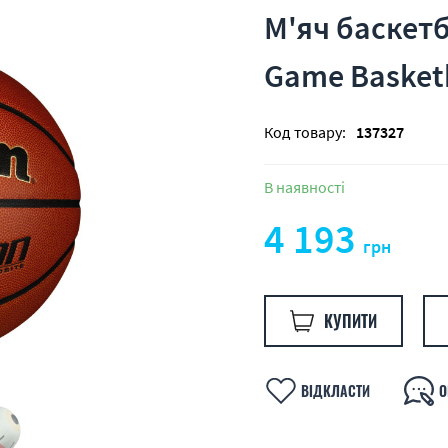
М'яч баскетб
Game Basketb
Код товару:
137327
В наявності
4 193
грн
КУПИТИ
ВІДКЛАСТИ
О