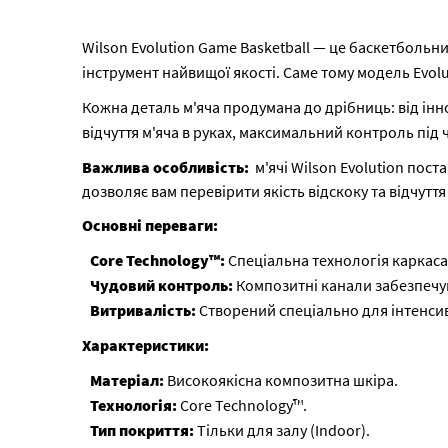
Wilson Evolution Game Basketball — це баскетбольн
інструмент найвищої якості. Саме тому модель Evolu
Кожна деталь м'яча продумана до дрібниць: від ін
відчуття м'яча в руках, максимальний контроль під
Важлива особливість:
м'ячі Wilson Evolution пос
дозволяє вам перевірити якість відскоку та відчуття
Основні переваги:
Core Technology™:
Спеціальна технологія каркаса 
Чудовий контроль:
Композитні канали забезпечу
Витривалість:
Створений спеціально для інтенсивн
Характеристики:
Матеріал:
Високоякісна композитна шкіра.
Технологія:
Core Technology™.
Тип покриття:
Тільки для залу (Indoor).