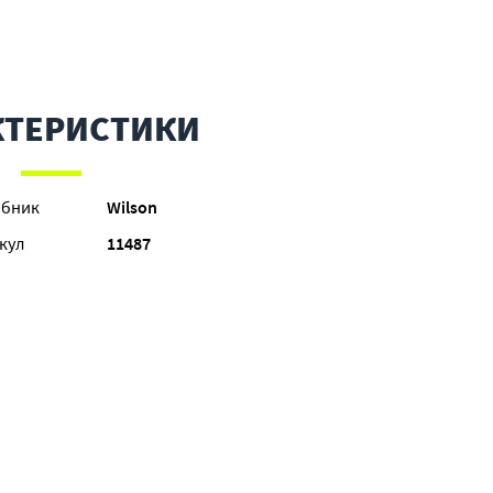
КТЕРИСТИКИ
обник
Wilson
кул
11487