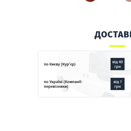
ДОСТАВ
від 40
по Києву (Кур'єр)
грн
по Україні (Компанії-
від ?
перевізники)
грн