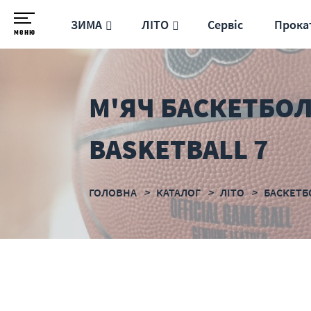
ЗИМА
ЛІТО
Сервіс
Прока
меню
М'ЯЧ БАСКЕТБОЛ
BASKETBALL 7
ГОЛОВНА
КАТАЛОГ
ЛІТО
БАСКЕТБ