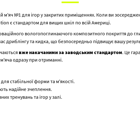
ий м'яч №1 для ігор у закритих приміщеннях. Коли ви зосереджен
tion є стандартом для вищих шкіл по всій Америці.
новаційного вологопоглинаючого композитного покриття до гли
 час дриблінгу та кидка, що безпосередньо підвищує вашу резул
тачаються
вже накачаними за заводським стандартом
. Це га
 м'яча одразу при отриманні.
для стабільної форми та м'якості.
ють надійне зчеплення.
их тренувань та ігор у залі.