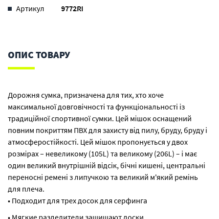
Артикул
9772RI
ОПИС ТОВАРУ
Дорожня сумка, призначена для тих, хто хоче
максимальної довговічності та функціональності із
традиційної спортивної сумки. Цей мішок оснащений
повним покриттям ПВХ для захисту від пилу, бруду, бруду і
атмосферостійкості. Цей мішок пропонується у двох
розмірах – невеликому (105L) та великому (206L) – і має
один великий внутрішній відсік, бічні кишені, центральні
переносні ремені з липучкою та великий м'який ремінь
для плеча.
• Подходит для трех досок для серфинга
• Мягкие разделители защищают доски