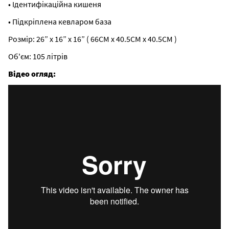
• Ідентифікаційна кишеня
• Підкріплена кевларом база
Розмір: 26” x 16” x 16” ( 66CM x 40.5CM x 40.5CM )
Об'єм: 105 літрів
Відео огляд: