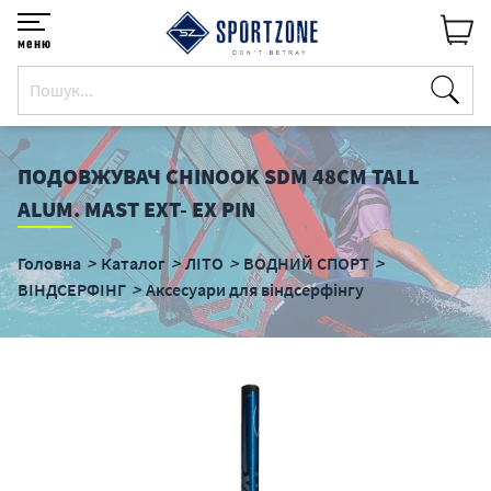
меню
ПОДОВЖУВАЧ CHINOOK SDM 48СМ TALL
ALUM. MAST EXT- EX PIN
Головна
Каталог
ЛІТО
ВОДНИЙ СПОРТ
ВІНДСЕРФІНГ
Аксесуари для віндсерфінгу