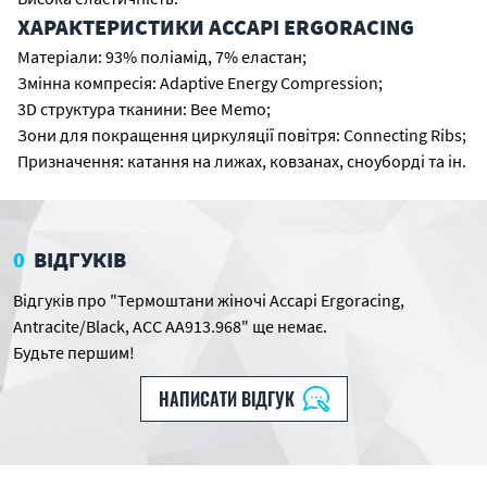
ХАРАКТЕРИСТИКИ ACCAPI ERGORACING
Матеріали: 93% поліамід, 7% еластан;
Змінна компресія: Adaptive Energy Compression;
3D структура тканини: Bee Memo;
Зони для покращення циркуляції повітря: Connecting Ribs;
Призначення: катання на лижах, ковзанах, сноуборді та ін.
0
ВІДГУКІВ
Відгуків про "Термоштани жіночі Accapi Ergoracing,
Antracite/Black, ACC АA913.968" ще немає.
Будьте першим!
НАПИСАТИ ВІДГУК