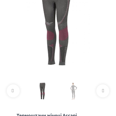
Термоштани жіночі Accapi