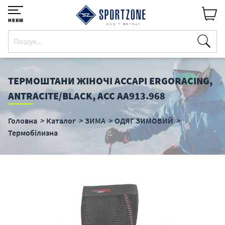
меню
ТЕРМОШТАНИ ЖІНОЧІ ACCAPI ERGORACING,
ANTRACITE/BLACK, ACC АA913.968
Головна
Каталог
ЗИМА
ОДЯГ ЗИМОВИЙ
Термобілизна