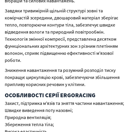
вібрацій та силових навантажень.
Завдяки тривимірній щільній структурі зовні та
комірчастій зсередини, двошаровий матеріал зберігає
тепло, повторюючи контури тіла, забезпечує швидке
відведення вологи та природний повітрообмін.
Технологія змінної компресії, представлена ​​десятком
функціональних архітектурних зон з різним плетінням
волокон, сприяє підвищенню ефективності м'язової
роботи.
Зниження навантаження та розумний розподіл тиску
покращує циркуляцію крові, забезпечуючи збільшення
припливу корисних речовин у клітини.
ОСОБЛИВОСТІ СЕРІЇ ERGORACING
Захист, підтримка м'язів та зняття частини навантаження;
Швидке виведення поту назовні;
Природна вентиляція;
Збереження тепла тіла;
Висока еластичність.