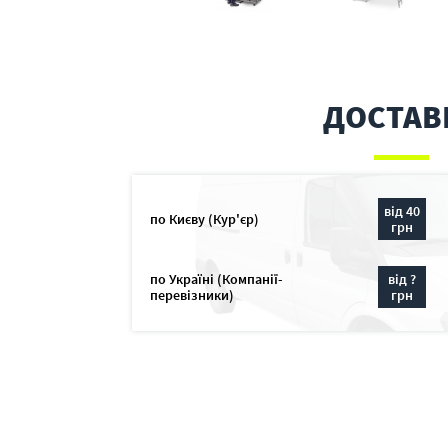
ДОСТАВ
від 40
по Києву (Кур'єр)
грн
по Україні (Компанії-
від ?
перевізники)
грн