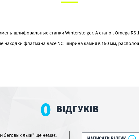
амень-шлифовальные станки Wintersteiger. А станок Omega RS 
е находки флагмана Race NC: ширина камня в 150 мм, распол
0
ВІДГУКІВ
 и беговых лыж" ще немає.
НАПИСАТИ ВІДГУК