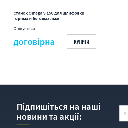
Станок Omega S 150 для шлифовки
горных и беговых лыж
Очікується
договірна
КУПИТИ
Підпишіться на наші
новини та акції: