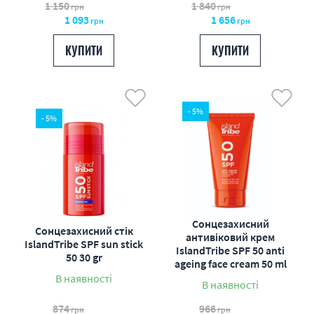
1 150
1 840
грн
грн
1 093
1 656
грн
грн
КУПИТИ
КУПИТИ
- 5%
- 5%
Сонцезахисний
Сонцезахисний стік
антивіковий крем
IslandTribe SPF sun stick
IslandTribe SPF 50 anti
50 30 gr
ageing face cream 50 ml
В наявності
В наявності
874
966
грн
грн