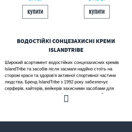
КУПИТИ
КУПИТИ
ВОДОСТІЙКІ СОНЦЕЗАХИСНІ КРЕМИ
ISLANDTRIBE
Широкий асортимент водостійких сонцезахисних кремів 
IslandTribe та засобів після засмаги надійно стоїть на 
сторожі краси та здоров'я активної спортивної частини 
людства. Бренд IslandTribe з 1992 року забезпечує 
серферів, кайтерів, вейкерів захисними засобами для 
шкіри: кремами, спреями, стіками, гелями, лосьйонами та 
бальзамами.
Спеціалізуючись на сонцезахисних засобах для спорту та 
активного способу життя, формули Island Tribe розроблені 
для максимального захисту від UVA та UVB з мінімальним 