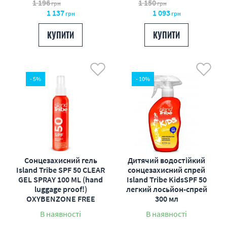
1 196
1 150
грн
грн
1 137
1 093
грн
грн
КУПИТИ
КУПИТИ
- 5%
- 10%
Сонцезахисний гель
Дитячий водостійкий
Іsland Tribe SPF 50 CLEAR
сонцезахисний спрей
GEL SPRAY 100 ML (hand
Island Tribe KidsSPF 50
luggage proof!)
легкий лосьйон-спрей
OXYBENZONE FREE
300 мл
В наявності
В наявності