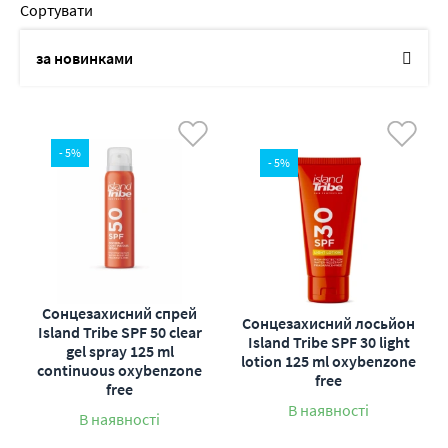
Сортувати
за новинками
по назві
від дешевих до дорогих
- 5%
- 5%
від дорогих до дешевих
по наявності
по акціям
Сонцезахисний спрей
Cонцезахисний лосьйон
Island Tribe SPF 50 clear
Island Tribe SPF 30 light
gel spray 125 ml
lotion 125 ml oxybenzone
continuous oxybenzone
free
free
В наявності
В наявності