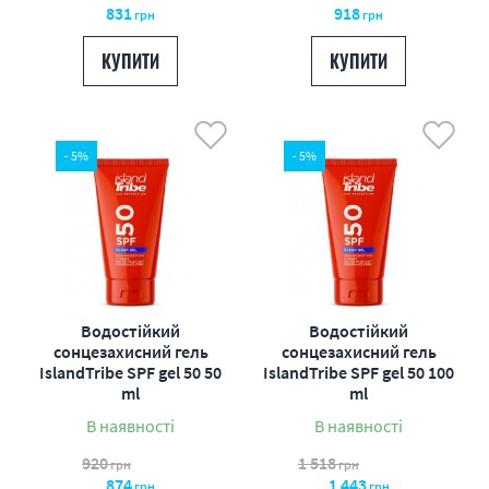
831
918
грн
грн
КУПИТИ
КУПИТИ
- 5%
- 5%
Водостійкий
Водостійкий
сонцезахисний гель
сонцезахисний гель
IslandTribe SPF gel 50 50
IslandTribe SPF gel 50 100
ml
ml
В наявності
В наявності
920
1 518
грн
грн
874
1 443
грн
грн