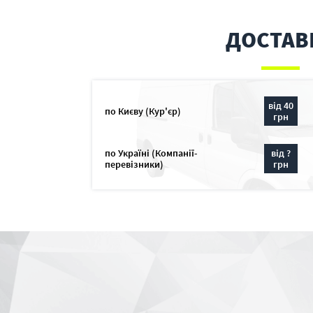
ДОСТАВ
від 40
по Києву (Кур'єр)
грн
по Україні (Компанії-
від ?
перевізники)
грн