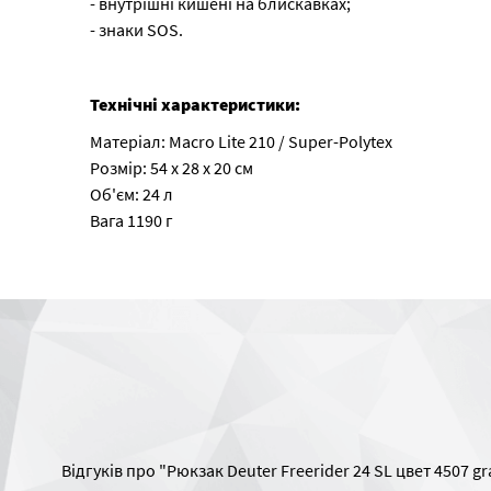
- внутрішні кишені на блискавках;
- знаки SOS.
Технічні характеристики:
Матеріал: Macro Lite 210 / Super-Polytex
Розмір: 54 х 28 х 20 см
Об'єм: 24 л
Вага 1190 г
Відгуків про "Рюкзак Deuter Freerider 24 SL цвет 4507 g