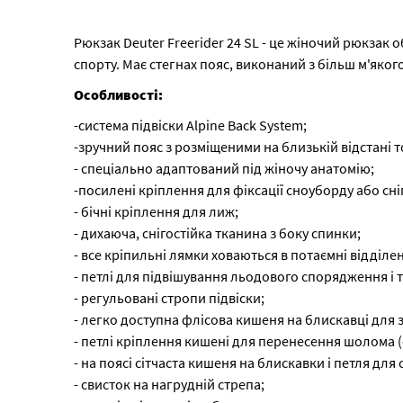
Рюкзак Deuter Freerider 24 SL - це жіночий рюкзак 
спорту. Має стегнах пояс, виконаний з більш м'якого
Особливості:
-система підвіски Alpine Back System;
-зручний пояс з розміщеними на близькій відстані т
- спеціально адаптований під жіночу анатомію;
-посилені кріплення для фіксації сноуборду або сні
- бічні кріплення для лиж;
- дихаюча, снігостійка тканина з боку спинки;
- все кріпильні лямки ховаються в потаємні відділе
- петлі для підвішування льодового спорядження і 
- регульовані стропи підвіски;
- легко доступна флісова кишеня на блискавці для зб
- петлі кріплення кишені для перенесення шолома 
- на поясі сітчаста кишеня на блискавки і петля дл
- свисток на нагрудній стрепа;