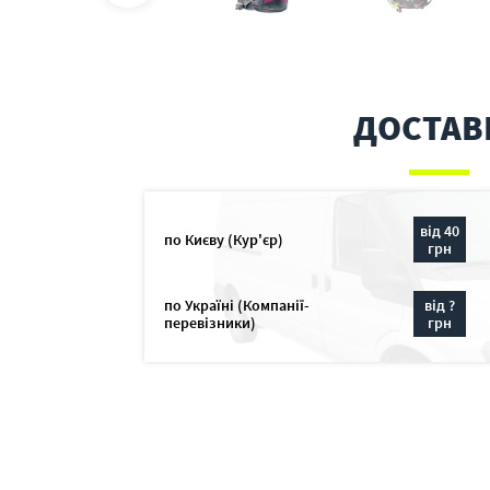
ДОСТАВ
від 40
по Києву (Кур'єр)
грн
по Україні (Компанії-
від ?
перевізники)
грн