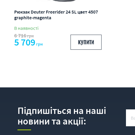
Рюкзак Deuter Freerider 24 SL цвет 4507
graphite-magenta
В наявності
6 716
грн
5 709
КУПИТИ
грн
Підпишіться на наші
новини та акції: