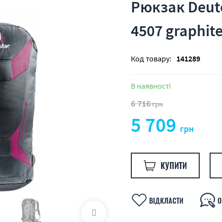
Рюкзак Deute
4507 graphit
Код товару:
141289
В наявності
6 716
грн
5 709
грн
КУПИТИ
ВІДКЛАСТИ
О