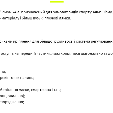
об'ємом 24 л, призначений для зимових видів спорту: альпінізм
 матеріалу і більш вузькі плечові лямки.
очками кріплення для більшої рухливості і система регулювання
гоступів на передній частині, лижі кріпляться діагонально за до
ння;
трекінгових палиць;
ерігання маски, смартфона і т.п .;
(опціонально);
я спорядження;