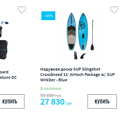
- 45%
Надувная доска SUP Slingshot
oard
Crossbreed 11‘ Airtech Package w/ SUP
Deluxe DC
WINDer - Blue
В наличии
50 600
грн
27 830
КУПИТЬ
КУПИТЬ
грн