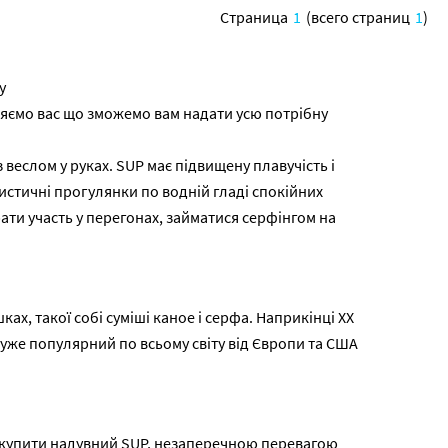
Страница
1
(всего страниц
1
)
у
няємо вас що зможемо вам надати усю потрібну
 веслом у руках. SUP має підвищену плавучість і
истичні прогулянки по водній гладі спокійних
рати участь у перегонах, займатися серфінгом на
ах, такої собі суміші каное і серфа. Наприкінці XX
уже популярний по всьому світу від Європи та США
кож купити надувний SUP, незаперечною перевагою