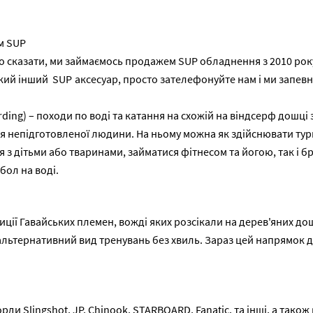
ам
SUP
то сказати, ми займаємось продажем
SUP
обладнення з 2010 рок
який інший
SUP
аксесуар,
просто
зателефонуйте нам і ми запев
ing) – походи по воді та катання на схожій на віндсерф дошці з
 для непідготовленої людини. На ньому можна як здійснювати тур
ся з дітьми або тваринами, займатися фітнесом та йогою, так і б
бол на воді.
ції Гавайських племен, вожді яких розсікали на дерев'яних дошк
альтернативний вид тренувань без хвиль. Зараз цей напрямок д
рди Slingshot, JP, Chinook, STARBOARD, Fanatic, та інші, а та