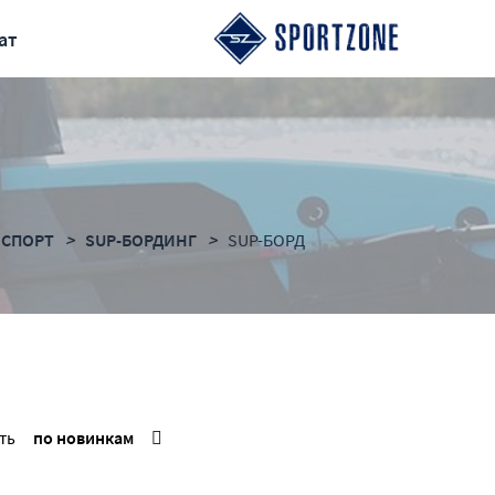
ат
 СПОРТ
SUP-БОРДИНГ
SUP-БОРД
ть
по новинкам
анию