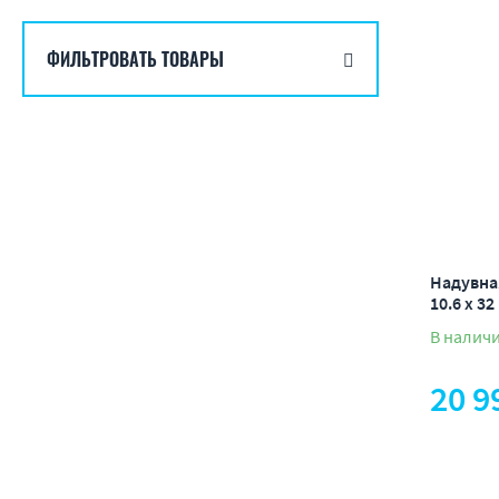
от деше
ФИЛЬТРОВАТЬ ТОВАРЫ
от доро
по нали
по акци
Надувная
10.6 х 32
В налич
20 9