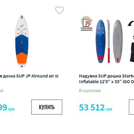
вых к дорогим
гих к дешевым
чию
ям
 доска SUP JP Alround air sl
Надувна SUP дошка Starb
Inflatable 12'0″ x 33″ iGO 
ии
В наличии
99
53 512
КУПИТЬ
грн
грн