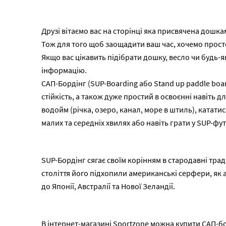
Друзі вітаємо вас на сторінці яка присвячена дошк
Тож для того щоб заощадити ваш час, хочемо прос
Якщо вас цікавить підібрати дошку, весло чи будь-
інформацію.
САП-Бордінг (SUP-Boarding або Stand up paddle board
стійкість, а також дуже простий в освоєнні навіть
водойм (річка, озеро, канал, море в штиль), катати
малих та середніх хвилях або навіть грати у SUP-фут
SUP-Бордінг сягає своїм корінням в стародавні тради
століття його підхопили американські серфери, як 
до Японії, Австралії та Нової Зеландії.
В інтернет-магазині Sportzone можна купити САП-бо