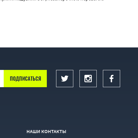
цює прокат САП'ів у Києві.
НАШИ КОНТАКТЫ