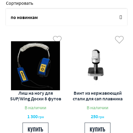
Сортировать
по новинкам
по названию
от дешевых к дорогим
от дорогих к дешевым
по наличию
по акциям
Лиш на ногу для
Винт из нержавеющей
SUP/Wing Доски 8 футов
стали для сап плавника
В наличии
В наличии
1 300
250
грн
грн
КУПИТЬ
КУПИТЬ