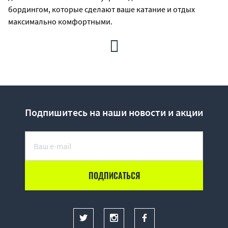
бордингом, которые сделают ваше катание и отдых
максимально комфортными.
Весла для SUP
: различные производители рекомендуют
подбирать весло на 6-8 или 8-10 дюймов больше вашего
роста. Весло должно быть удобным, прочным и
достаточно легким, особенно если вы планируете
длительные прогулки на вашем SUP-борде.
Подпишитесь на наши новости и акции
PFD или попросту
спасательный жилет – обязательный
аксессуар для занятий SUP-бордингом. Например
береговая охрана США за пределами границ плавания или
серфинга приравнивает SUP к судам. Поэтому, выходя на
SUP’е в море или на середину реки, вы обязаны быть в
жилете, а если вы планируете катание после захода
солнца, то у вас также должны быть свисток и фонарик, а