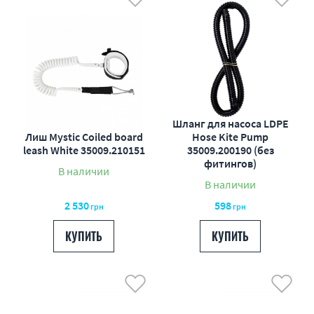
Шланг для насоса LDPE
Лиш Mystic Coiled board
Hose Kite Pump
leash White 35009.210151
35009.200190 (без
фитингов)
В наличии
В наличии
2 530
598
грн
грн
КУПИТЬ
КУПИТЬ