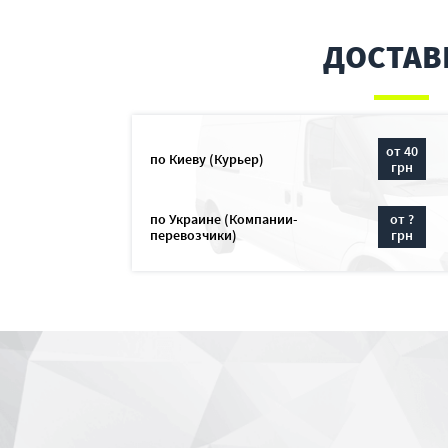
ДОСТАВ
от 40
по Киеву (Курьер)
грн
по Украине (Компании-
от ?
перевозчики)
грн