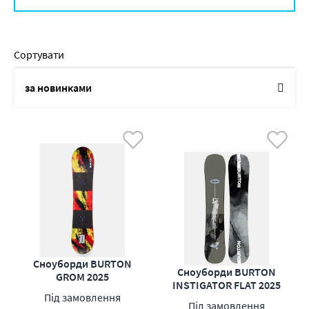
Сортувати
за новинками
по назві
від дешевих до дорогих
від дорогих до дешевих
по наявності
по акціям
Сноуборди BURTON
Сноуборди BURTON
GROM 2025
INSTIGATOR FLAT 2025
Під замовлення
Під замовлення