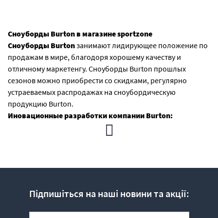
Сноуборды Burton в магазине sportzone
Сноуборды Burton
занимают лидирующее положение по
продажам в мире, благодоря хорошему качеству и
отличному маркетенгу. Cноуборды Burton прошлых
сезонов можно приобрести со скидками, регулярно
устраеваемых распродажах на сноубордическую
продукцию Burton.
Иновационные разработки компании Burton:
Vaportech Constraction
- Новая концепция производства
сноубордов, разработанная инженерами в результате 29-
летних изысканий. Основными кретериями этой
технологии стали новый подход к дизайну и оформлению
досок и самые современные технические разработки.
Infinite Ride© Techonlogy
- Это новая система
Підпишіться на наші новини та акції:
тестирования сноубордов, которая позволяет в заводских
условиях имитировать реальные динамические нагрузки